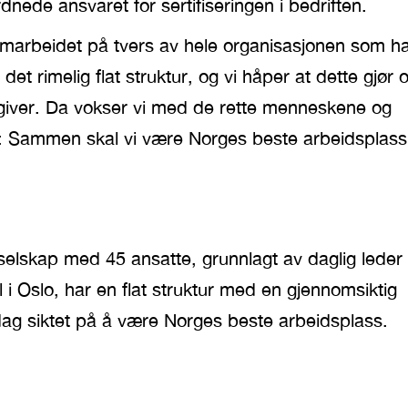
ede ansvaret for sertifiseringen i bedriften.
samarbeidet på tvers av hele organisasjonen som h
r det rimelig flat struktur, og vi håper at dette gjør 
giver. Da vokser vi med de rette menneskene og
on: Sammen skal vi være Norges beste arbeidsplass
selskap med 45 ansatte, grunnlagt av daglig leder
l i Oslo, har en flat struktur med en gjennomsiktig
dag siktet på å være Norges beste arbeidsplass.