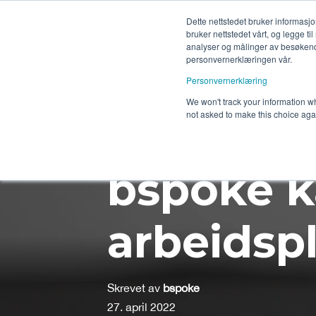
Dette nettstedet bruker informas
bruker nettstedet vårt, og legge ti
Tjenester
analyser og målinger av besøkende
personvernerklæringen vår.
Kontakt oss
Personvernerklæring
We won't track your information whe
not asked to make this choice aga
bspoke kå
arbeidsp
Skrevet av
bspoke
27. april 2022