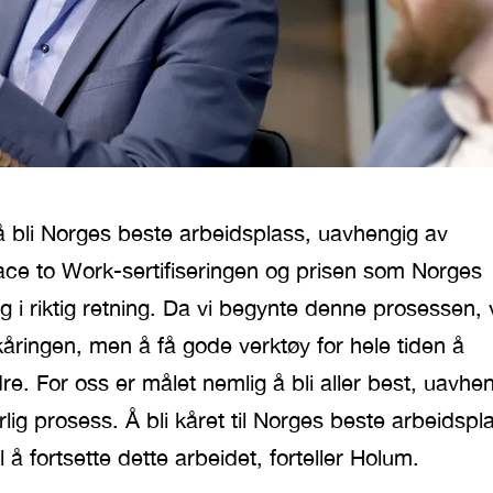
 å bli Norges beste arbeidsplass, uavhengig av
Place to Work-sertifiseringen og prisen som Norges
eg i riktig retning. Da vi begynte denne prosessen, 
kåringen, men å få gode verktøy for hele tiden å
re. For oss er målet nemlig å bli aller best, uavhe
lig prosess. Å bli kåret til Norges beste arbeidspl
l å fortsette dette arbeidet, forteller Holum.