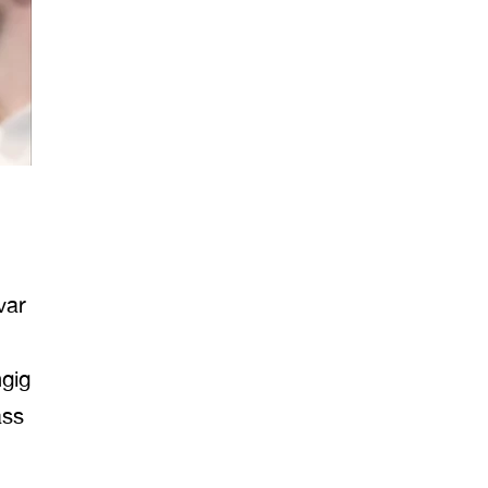
var
ngig
ass