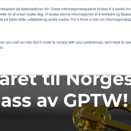
jonskapsler på datamaskinen din. Disse informasjonskapslene brukes til å samle in
l rette for at vi kan huske deg. Vi bruker denne informasjonen til å forbedre og tilpas
Konsulenter
Prosjekter
Karriere
Kurs
Om oss
 på både dette nettstedet og andre medier. For å finne ut mer om informasjonskap
n you visit our site. But in order to comply with your preferences, we'll have to use 
in.
ret til Norge
lass av GPTW!