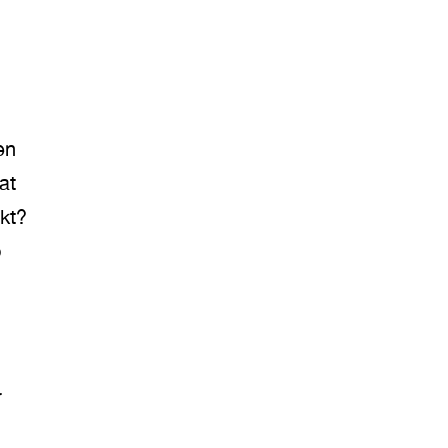
en
at
kt?
o
r