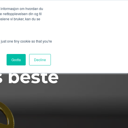
n informasjon om hvordan du
se nettopplevelsen din og til
slene vi bruker, kan du se
just one tiny cookie so that you're
Godta
Decline
s beste