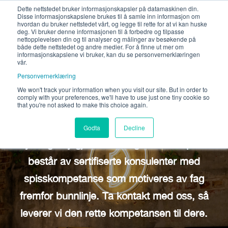
Dette nettstedet bruker informasjonskapsler på datamaskinen din.
Disse informasjonskapslene brukes til å samle inn informasjon om
hvordan du bruker nettstedet vårt, og legge til rette for at vi kan huske
deg. Vi bruker denne informasjonen til å forbedre og tilpasse
nettopplevelsen din og til analyser og målinger av besøkende på
både dette nettstedet og andre medier. For å finne ut mer om
informasjonskapslene vi bruker, kan du se personvernerklæringen
vår.
Personvernerklæring
We won't track your information when you visit our site. But in order to
comply with your preferences, we'll have to use just one tiny cookie so
Velkommen til oss!
that you're not asked to make this choice again.
Søker du kompetente konsulenter med glimt i
Godta
Decline
øyet og høy gjennomføringsevne? bspoke
består av sertifiserte konsulenter med
spisskompetanse som motiveres av fag
fremfor bunnlinje. Ta kontakt med oss, så
leverer vi den rette kompetansen til dere.