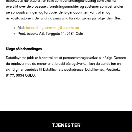
bspoke AS har etablert en rolle som behandlingsansvarlig som skal ha
oversikt over de prosesser, forretningsområder og systemer som behandler
personopplysninger, og fortløpende følger opp internkontrollen og
risikosituasjonen. Behandlingsansvarlig kan kontaktes på følgende måter:
Mail:
behandlingsansvarlig@bspoke.no
Post: bspoke AS, Torggata 11, 0181 Oslo
Klage på behandlingen
Datatilsynets jobb er å kontrollere at personvernregelverket blir fulgt. Dersom
du opplever noe du mener er et brudd på regelverket, kan du sende inn en
skriftlig henvendelse til Datatilsynets postadresse: Datatilsynet, Postboks
8177, 0034 OSLO.
TJENESTER