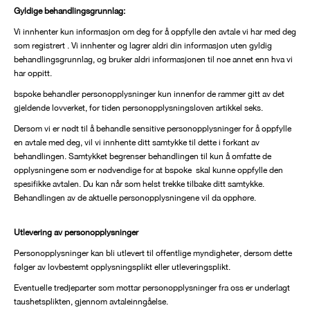
Gyldige behandlingsgrunnlag:
Vi innhenter kun informasjon om deg for å oppfylle den avtale vi har med deg
som registrert . Vi innhenter og lagrer aldri din informasjon uten gyldig
behandlingsgrunnlag, og bruker aldri informasjonen til noe annet enn hva vi
har oppitt.
bspoke behandler personopplysninger kun innenfor de rammer gitt av det
gjeldende lovverket, for tiden personopplysningsloven artikkel seks.
Dersom vi er nødt til å behandle sensitive personopplysninger for å oppfylle
en avtale med deg, vil vi innhente ditt samtykke til dette i forkant av
behandlingen. Samtykket begrenser behandlingen til kun å omfatte de
opplysningene som er nødvendige for at bspoke skal kunne oppfylle den
spesifikke avtalen. Du kan når som helst trekke tilbake ditt samtykke.
Behandlingen av de aktuelle personopplysningene vil da opphøre.
Utlevering av personopplysninger
Personopplysninger kan bli utlevert til offentlige myndigheter, dersom dette
følger av lovbestemt opplysningsplikt eller utleveringsplikt.
Eventuelle tredjeparter som mottar personopplysninger fra oss er underlagt
taushetsplikten, gjennom avtaleinngåelse.