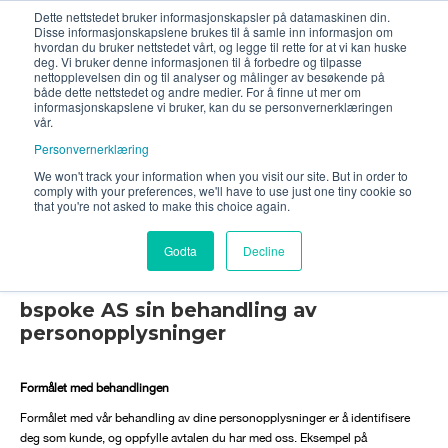
Dette nettstedet bruker informasjonskapsler på datamaskinen din.
Disse informasjonskapslene brukes til å samle inn informasjon om
hvordan du bruker nettstedet vårt, og legge til rette for at vi kan huske
deg. Vi bruker denne informasjonen til å forbedre og tilpasse
nettopplevelsen din og til analyser og målinger av besøkende på
både dette nettstedet og andre medier. For å finne ut mer om
informasjonskapslene vi bruker, kan du se personvernerklæringen
vår.
Personvernerklæring
We won't track your information when you visit our site. But in order to
comply with your preferences, we'll have to use just one tiny cookie so
Personvernerklærin
that you're not asked to make this choice again.
g
Godta
Decline
bspoke AS sin behandling av
personopplysninger
Formålet med behandlingen
Formålet med vår behandling av dine personopplysninger er å identifisere
deg som kunde, og oppfylle avtalen du har med oss. Eksempel på