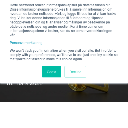
Dette nettstedet bruker informasjonskapsler på datamaskinen din.
Disse informasjonskapslene brukes til å samle inn informasjon om
hvordan du bruker nettstedet vårt, og legge til rette for at vi kan huske
deg. Vi bruker denne informasjonen til å forbedre og tilpasse
nettopplevelsen din og til analyser og målinger av besøkende på
både dette nettstedet og andre medier. For å finne ut mer om
informasjonskapslene vi bruker, kan du se personvernerklæringen
vår.
Personvernerklæring
We won't track your information when you visit our site. But in order to
comply with your preferences, we'll have to use just one tiny cookie so
Velkommen Jone
that you're not asked to make this choice again.
Godta
Decline
Skrevet av
bspoke
16. mars 2026