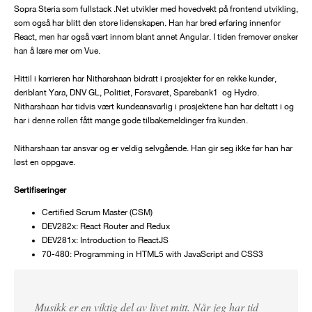
Sopra Steria som fullstack .Net utvikler med hovedvekt på frontend utvikling,
som også har blitt den store lidenskapen. Han har bred erfaring innenfor
React, men har også vært innom blant annet Angular. I tiden fremover ønsker
han å lære mer om Vue.
Hittil i karrieren har Nitharshaan bidratt i prosjekter for en rekke kunder,
deriblant Yara, DNV GL, Politiet, Forsvaret, Sparebank1 og Hydro.
Nitharshaan har tidvis vært kundeansvarlig i prosjektene han har deltatt i og
har i denne rollen fått mange gode tilbakemeldinger fra kunden.
Nitharshaan tar ansvar og er veldig selvgående. Han gir seg ikke før han har
løst en oppgave.
Sertifiseringer
Certified Scrum Master (CSM)
DEV282x: React Router and Redux
DEV281x: Introduction to ReactJS
70-480: Programming in HTML5 with JavaScript and CSS3
Musikk er en viktig del av livet mitt. Når jeg har tid