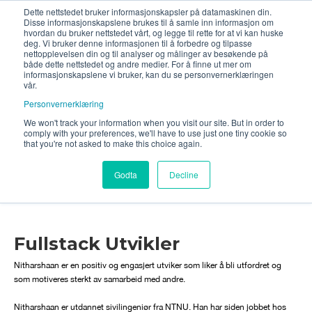
Dette nettstedet bruker informasjonskapsler på datamaskinen din.
Disse informasjonskapslene brukes til å samle inn informasjon om
hvordan du bruker nettstedet vårt, og legge til rette for at vi kan huske
deg. Vi bruker denne informasjonen til å forbedre og tilpasse
nettopplevelsen din og til analyser og målinger av besøkende på
både dette nettstedet og andre medier. For å finne ut mer om
informasjonskapslene vi bruker, kan du se personvernerklæringen
vår.
Personvernerklæring
We won't track your information when you visit our site. But in order to
comply with your preferences, we'll have to use just one tiny cookie so
that you're not asked to make this choice again.
Nitharshaan
Godta
Decline
Thevarajah
Fullstack Utvikler
Nitharshaan er en positiv og engasjert utviker som liker å bli utfordret og
som motiveres sterkt av samarbeid med andre.
Nitharshaan er utdannet sivilingeniør fra NTNU. Han har siden jobbet hos