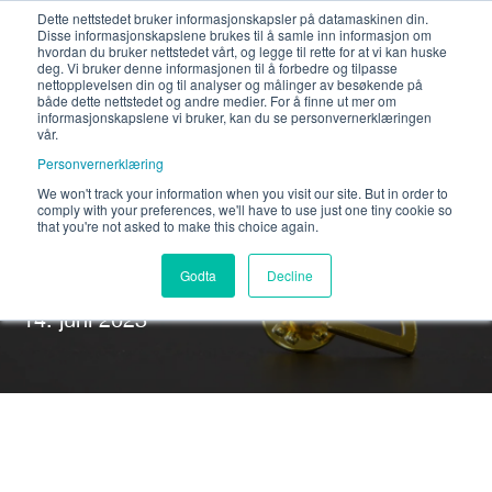
Dette nettstedet bruker informasjonskapsler på datamaskinen din.
Disse informasjonskapslene brukes til å samle inn informasjon om
hvordan du bruker nettstedet vårt, og legge til rette for at vi kan huske
deg. Vi bruker denne informasjonen til å forbedre og tilpasse
nettopplevelsen din og til analyser og målinger av besøkende på
både dette nettstedet og andre medier. For å finne ut mer om
informasjonskapslene vi bruker, kan du se personvernerklæringen
vår.
Personvernerklæring
We won't track your information when you visit our site. But in order to
comply with your preferences, we'll have to use just one tiny cookie so
Firmadag på Gressholmen
that you're not asked to make this choice again.
Godta
Decline
Skrevet av
bspoke
14. juni 2023