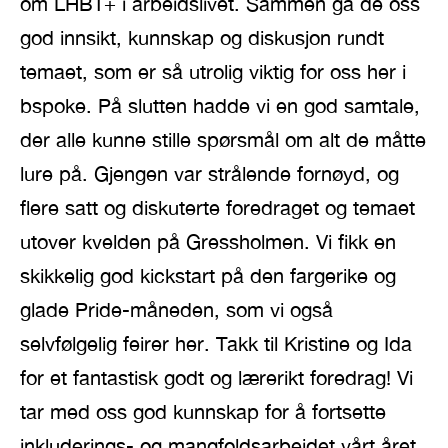
om LHBT+ i arbeidslivet. Sammen ga de oss
god innsikt, kunnskap og diskusjon rundt
temaet, som er så utrolig viktig for oss her i
bspoke. På slutten hadde vi en god samtale,
der alle kunne stille spørsmål om alt de måtte
lure på. Gjengen var strålende fornøyd, og
flere satt og diskuterte foredraget og temaet
utover kvelden på Gressholmen. Vi fikk en
skikkelig god kickstart på den fargerike og
glade Pride-måneden, som vi også
selvfølgelig feirer her. Takk til Kristine og Ida
for et fantastisk godt og lærerikt foredrag! Vi
tar med oss god kunnskap for å fortsette
inkluderings- og mangfoldsarbeidet vårt året