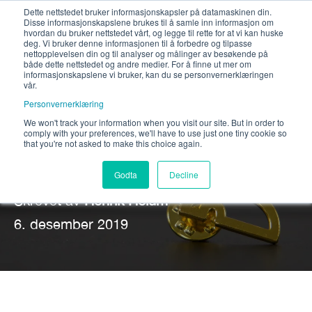
Dette nettstedet bruker informasjonskapsler på datamaskinen din.
Disse informasjonskapslene brukes til å samle inn informasjon om
hvordan du bruker nettstedet vårt, og legge til rette for at vi kan huske
deg. Vi bruker denne informasjonen til å forbedre og tilpasse
nettopplevelsen din og til analyser og målinger av besøkende på
både dette nettstedet og andre medier. For å finne ut mer om
informasjonskapslene vi bruker, kan du se personvernerklæringen
vår.
Personvernerklæring
We won't track your information when you visit our site. But in order to
comply with your preferences, we'll have to use just one tiny cookie so
Velkommen til oss Marianne
that you're not asked to make this choice again.
Hval!
Godta
Decline
Skrevet av
Henrik Holum
6. desember 2019