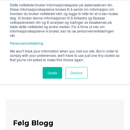
Dette nettstedet bruker informasjonskapsler på datamaskinen din.
Disse informasjonskapslene brukes til å samle inn informasjon om
hvordan du bruker nettstedet vårt, og legge til rette for at vi kan huske
deg. Vi bruker denne informasjonen til å forbedre og tilpasse
nettopplevelsen din og til analyser og målinger av besøkende på
både dette nettstedet og andre medier. For å finne ut mer om
informasjonskapslene vi bruker, kan du se personvernerklæringen
vår.
Personvernerklæring
We won't track your information when you visit our site. But in order to
comply with your preferences, we'll have to use just one tiny cookie so
Aktuelt
that you're not asked to make this choice again.
Godta
Decline
Følg Blogg